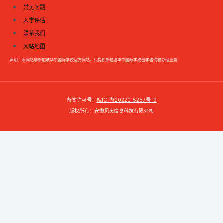
常见问题
入学评估
联系我们
网站地图
声明：本网站非新加坡华中国际学校官方网站，只提供新加坡华中国际学校留学咨询和办理业务.
备案许可号：
皖ICP备2022015257号-9
版权所有：安徽贝壳信息科技有限公司